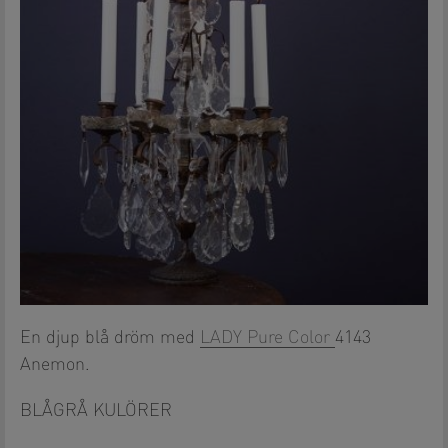
En djup blå dröm med
LADY Pure Color
4143
Anemon.
BLÅGRÅ KULÖRER