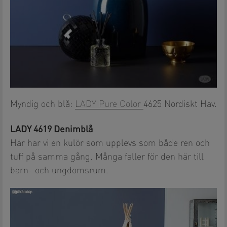
Myndig och blå:
LADY Pure Color
4625 Nordiskt Hav.
LADY 4619 Denimblå
Här har vi en kulör som upplevs som både ren och
tuff på samma gång. Många faller för den här till
barn- och ungdomsrum.