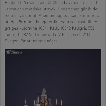
En djup blå nyans som är älskad av många för sitt
varma och mystiska uttryck. Undertonen går åt det
röda, vilket gör att Anemon upplevs som varm trots
att den är mörk. Fungerar fint som kontrast till de
greigea kulörerna 10341 Kalk, 10342 Kalkgrå, 552
Tudor, 10182 Vit Linneväv, 1927 Kjerne och 2105
Skagen, för att nämna några.