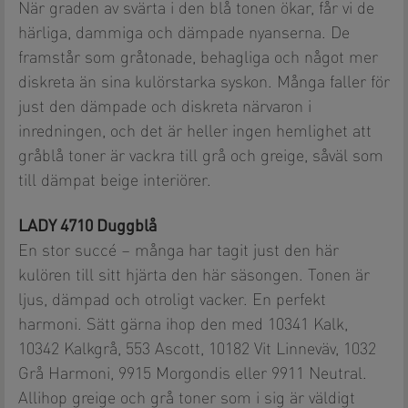
När graden av svärta i den blå tonen ökar, får vi de
härliga, dammiga och dämpade nyanserna. De
framstår som gråtonade, behagliga och något mer
diskreta än sina kulörstarka syskon. Många faller för
just den dämpade och diskreta närvaron i
inredningen, och det är heller ingen hemlighet att
gråblå toner är vackra till grå och greige, såväl som
till dämpat beige interiörer.
LADY 4710 Duggblå
En stor succé – många har tagit just den här
kulören till sitt hjärta den här säsongen. Tonen är
ljus, dämpad och otroligt vacker. En perfekt
harmoni. Sätt gärna ihop den med 10341 Kalk,
10342 Kalkgrå, 553 Ascott, 10182 Vit Linneväv, 1032
Grå Harmoni, 9915 Morgondis eller 9911 Neutral.
Allihop greige och grå toner som i sig är väldigt