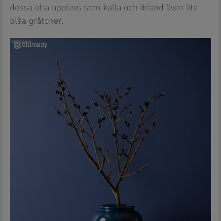
dessa ofta upplevs som kalla och ibland även lite
blåa gråtoner.