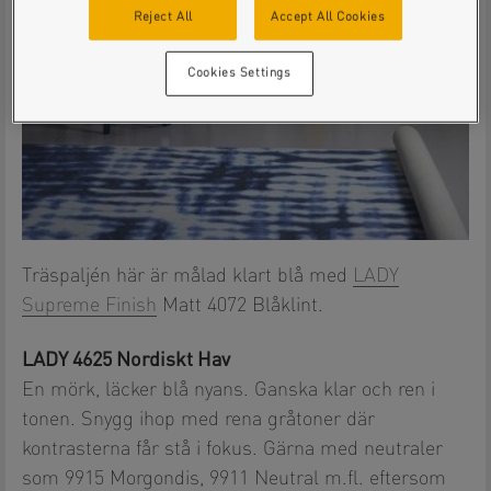
Reject All
Accept All Cookies
Cookies Settings
Träspaljén här är målad klart blå med
LADY
Supreme Finish
Matt 4072 Blåklint.
LADY 4625 Nordiskt Hav
En mörk, läcker blå nyans. Ganska klar och ren i
tonen. Snygg ihop med rena gråtoner där
kontrasterna får stå i fokus. Gärna med neutraler
som 9915 Morgondis, 9911 Neutral m.fl. eftersom