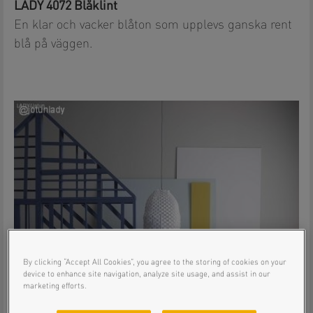
LADY 4072 Blåklint
En klar och vacker blåton som upplevs ganska rent
blå på väggen.
By clicking “Accept All Cookies”, you agree to the storing of cookies on your
device to enhance site navigation, analyze site usage, and assist in our
marketing efforts.