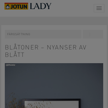
Togg
navig
FÄRGSÄTTNING
Share
Pin
on
on
Facebook
Pinterest
BLÅTONER – NYANSER AV
BLÅTT