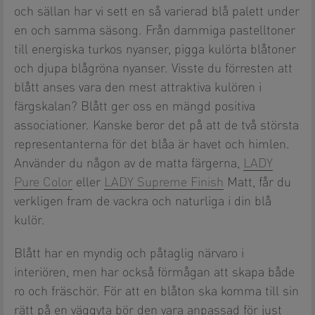
och sällan har vi sett en så varierad blå palett under
en och samma säsong. Från dammiga pastelltoner
till energiska turkos nyanser, pigga kulörta blåtoner
och djupa blågröna nyanser. Visste du förresten att
blått anses vara den mest attraktiva kulören i
färgskalan? Blått ger oss en mängd positiva
associationer. Kanske beror det på att de två största
representanterna för det blåa är havet och himlen.
Använder du någon av de matta färgerna,
LADY
Pure Color
eller
LADY Supreme Finish
Matt, får du
verkligen fram de vackra och naturliga i din blå
kulör.
Blått har en myndig och påtaglig närvaro i
interiören, men har också förmågan att skapa både
ro och fräschör. För att en blåton ska komma till sin
rätt på en väggyta bör den vara anpassad för just