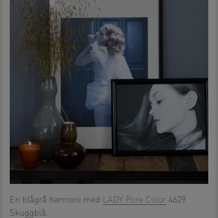
En blågrå harmoni med
LADY Pure Color
4629
Skuggblå.