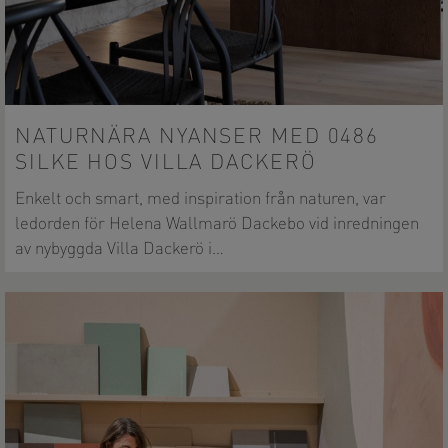
NATURNÄRA NYANSER MED 0486
SILKE HOS VILLA DACKERÖ
Enkelt och smart, med inspiration från naturen, var
ledorden för Helena Wallmarö Dackebo vid inredningen
av nybyggda Villa Dackerö i…