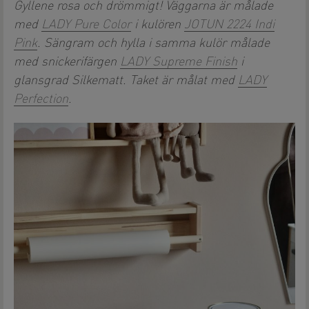
Gyllene rosa och drömmigt! Väggarna är målade
med
LADY Pure Color
i kulören
JOTUN 2224 Indi
Pink
. Sängram och hylla i samma kulör målade
med snickerifärgen
LADY Supreme Finish
i
glansgrad Silkematt. Taket är målat med
LADY
Perfection
.