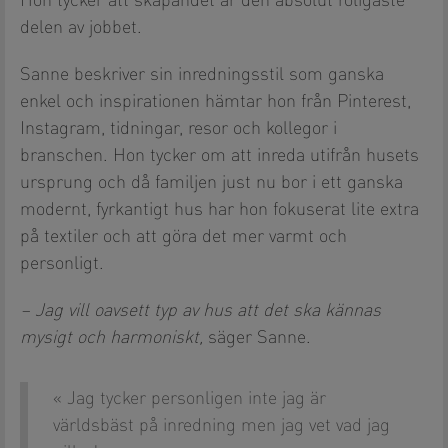
Hon tycker att skapandet är den absolut roligaste
delen av jobbet.
Sanne beskriver sin inredningsstil som ganska
enkel och inspirationen hämtar hon från Pinterest,
Instagram, tidningar, resor och kollegor i
branschen. Hon tycker om att inreda utifrån husets
ursprung och då familjen just nu bor i ett ganska
modernt, fyrkantigt hus har hon fokuserat lite extra
på textiler och att göra det mer varmt och
personligt.
– Jag vill oavsett typ av hus att det ska kännas
mysigt och harmoniskt,
säger Sanne.
Jag tycker personligen inte jag är
världsbäst på inredning men jag vet vad jag