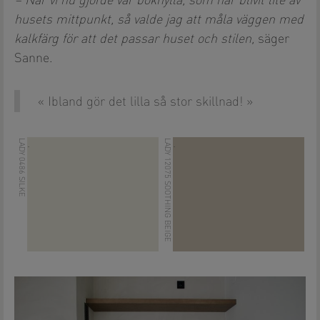
– När vi nu gjorde vår bokhylla, som har blivit lite av
husets mittpunkt, så valde jag att måla väggen med
kalkfärg för att det passar huset och stilen,
säger
Sanne.
Ibland gör det lilla så stor skillnad!
LADY 0486 SILKE
LADY 12075 SOOTHING BEIGE
.
.