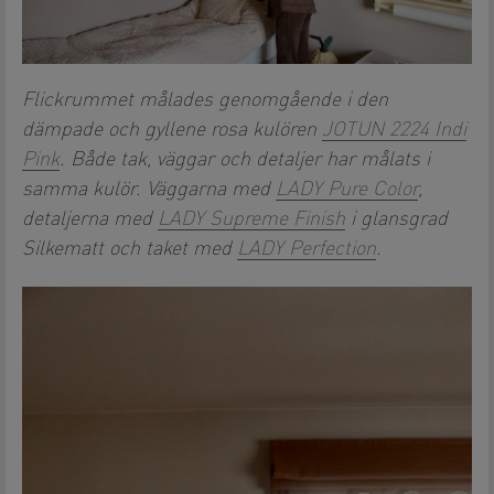
Flickrummet målades genomgående i den
dämpade och gyllene rosa kulören
JOTUN 2224 Indi
Pink
. Både tak, väggar och detaljer har målats i
samma kulör. Väggarna med
LADY Pure Color
,
detaljerna med
LADY Supreme Finish
i glansgrad
Silkematt och taket med
LADY Perfection
.