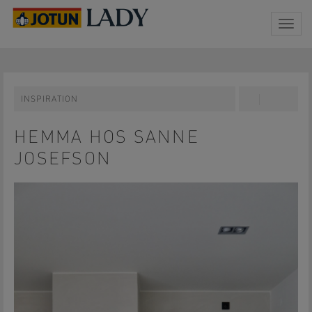
Togg
navig
INSPIRATION
Share
Pin
on
on
Facebook
Pinterest
HEMMA HOS SANNE
JOSEFSON