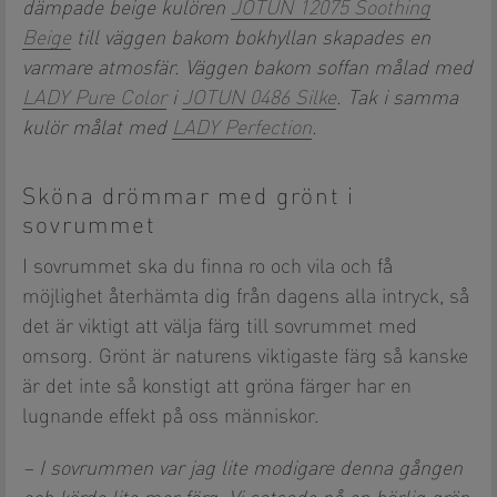
dämpade beige kulören
JOTUN 12075 Soothing
Beige
till väggen bakom bokhyllan skapades en
varmare atmosfär. Väggen bakom soffan målad med
LADY Pure Color
i
JOTUN 0486 Silke
. Tak i samma
kulör målat med
LADY Perfection
.
Sköna drömmar med grönt i
sovrummet
I sovrummet ska du finna ro och vila och få
möjlighet återhämta dig från dagens alla intryck, så
det är viktigt att välja färg till sovrummet med
omsorg. Grönt är naturens viktigaste färg så kanske
är det inte så konstigt att gröna färger har en
lugnande effekt på oss människor.
– I sovrummen var jag lite modigare denna gången