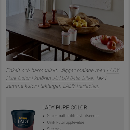
Enkelt och harmoniskt. Väggar målade med
LADY
Pure Color
i kulören
JOTUN 0486 Silke
. Tak i
samma kulör i takfärgen
LADY Perfection
.
LADY PURE COLOR
Supermatt, exklusivt utseende
Unik kulörupplevelse
Slitstark