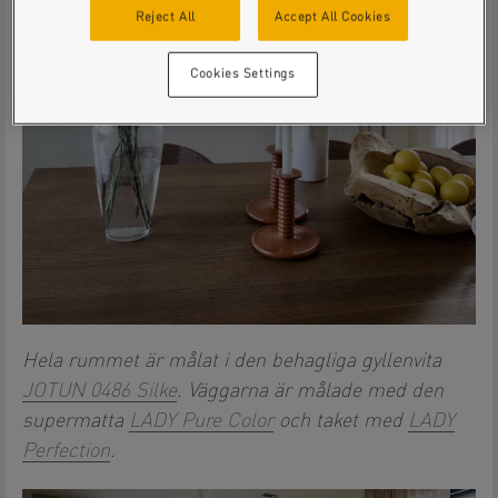
Reject All
Accept All Cookies
Cookies Settings
Hela rummet är målat i den behagliga gyllenvita
JOTUN 0486 Silke
. Väggarna är målade med den
supermatta
LADY Pure Color
och taket med
LADY
Perfection
.