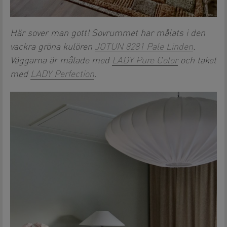
Här sover man gott! Sovrummet har målats i den
vackra gröna kulören
JOTUN 8281 Pale Linden
.
Väggarna är målade med
LADY Pure Color
och taket
med
LADY Perfection
.