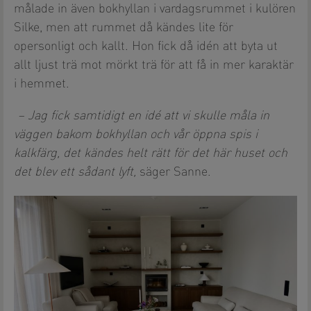
målade in även bokhyllan i vardagsrummet i kulören
Silke, men att rummet då kändes lite för
opersonligt och kallt. Hon fick då idén att byta ut
allt ljust trä mot mörkt trä för att få in mer karaktär
i hemmet.
– Jag fick samtidigt en idé att vi skulle måla in
väggen bakom bokhyllan och vår öppna spis i
kalkfärg, det kändes helt rätt för det här huset och
det blev ett sådant lyft,
säger Sanne.