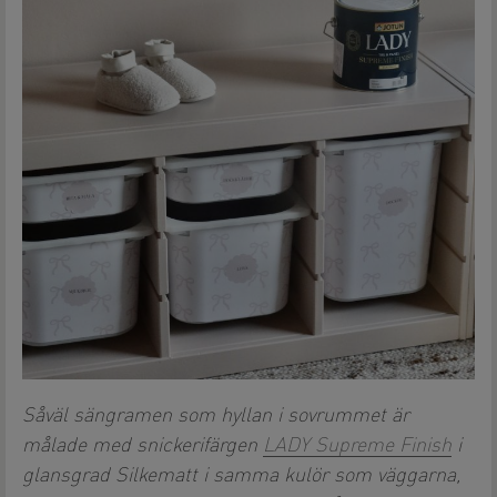
Såväl sängramen som hyllan i sovrummet är
målade med snickerifärgen
LADY Supreme Finish
i
glansgrad Silkematt i samma kulör som väggarna,