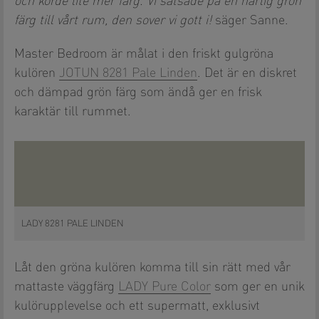
och körde lite mer färg. Vi satsade på en härlig grön
färg till vårt rum, den sover vi gott i!
säger Sanne.
Master Bedroom är målat i den friskt gulgröna
kulören
JOTUN 8281 Pale Linden
. Det är en diskret
och dämpad grön färg som ändå ger en frisk
karaktär till rummet.
LADY 8281 PALE LINDEN
Låt den gröna kulören komma till sin rätt med vår
mattaste väggfärg
LADY Pure Color
som ger en unik
kulörupplevelse och ett supermatt, exklusivt