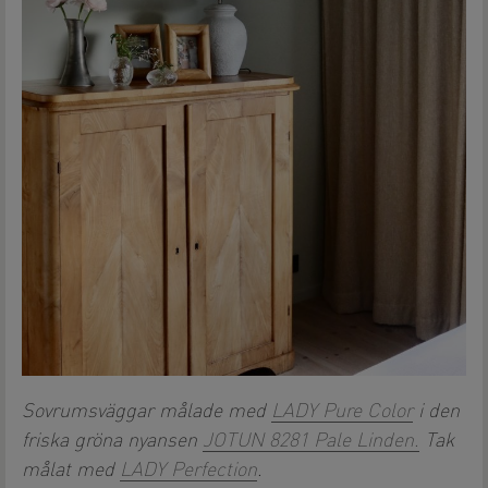
Sovrumsväggar målade med
LADY Pure Color
i den
friska gröna nyansen
JOTUN 8281 Pale Linden.
Tak
målat med
LADY Perfection
.