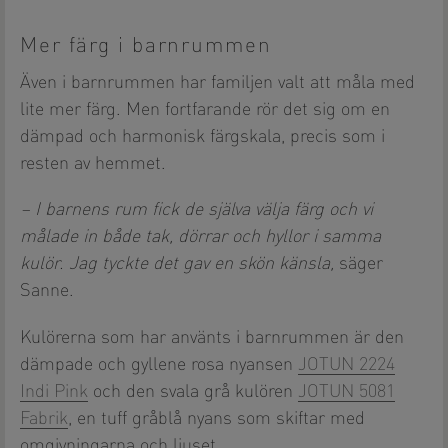
Mer färg i barnrummen
Även i barnrummen har familjen valt att måla med
lite mer färg. Men fortfarande rör det sig om en
dämpad och harmonisk färgskala, precis som i
resten av hemmet.
– I barnens rum fick de själva välja färg och vi
målade in både tak, dörrar och hyllor i samma
kulör. Jag tyckte det gav en skön känsla,
säger
Sanne.
Kulörerna som har använts i barnrummen är den
dämpade och gyllene rosa nyansen
JOTUN 2224
Indi Pink
och den svala grå kulören
JOTUN 5081
Fabrik
, en tuff gråblå nyans som skiftar med
omgivningarna och ljuset.