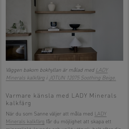
Väggen bakom bokhyllan är målad med
LADY
Minerals kalkfärg
i
JOTUN 12075 Soothing Beige.
Varmare känsla med LADY Minerals
kalkfärg
När du som Sanne väljer att måla med
LADY
Minerals kalkfärg
får du möjlighet att skapa ett