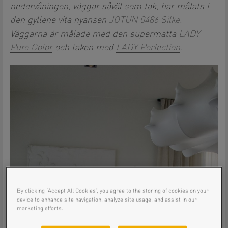
nedervåningen, väggar såväl som tak, har målats i
den gyllene vita nyansen
JOTUN 0486 Silke
.
Väggarna är målade med den supermatta
LADY
Pure Color
och taken med
LADY Perfection
.
By clicking “Accept All Cookies”, you agree to the storing of cookies on your
device to enhance site navigation, analyze site usage, and assist in our
marketing efforts.