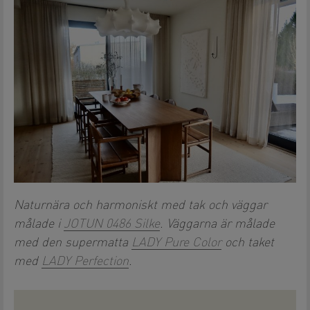
Naturnära och harmoniskt med tak och väggar
målade i
JOTUN 0486 Silke
. Väggarna är målade
med den supermatta
LADY Pure Color
och taket
med
LADY Perfection
.