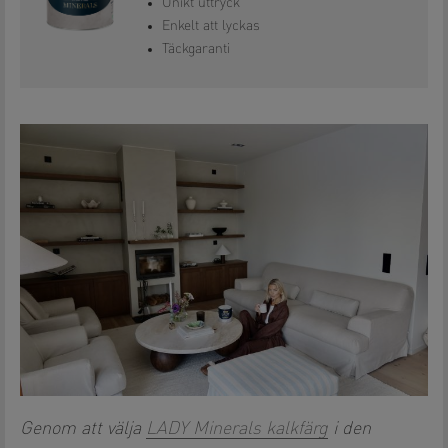
Unikt uttryck
Enkelt att lyckas
Täckgaranti
Genom att välja
LADY Minerals kalkfärg
i den