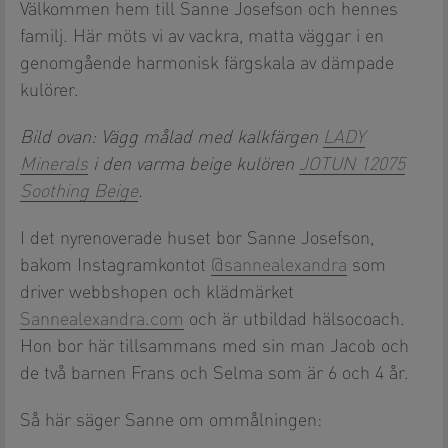
Välkommen hem till Sanne Josefson och hennes
familj. Här möts vi av vackra, matta väggar i en
genomgående harmonisk färgskala av dämpade
kulörer.
Bild ovan: Vägg målad med kalkfärgen
LADY
Minerals
i den varma beige kulören
JOTUN 12075
Soothing Beige
.
I det nyrenoverade huset bor Sanne Josefson,
bakom Instagramkontot
@sannealexandra
som
driver webbshopen och klädmärket
Sannealexandra.com
och är utbildad hälsocoach.
Hon bor här tillsammans med sin man Jacob och
de två barnen Frans och Selma som är 6 och 4 år.
Så här säger Sanne om ommålningen: