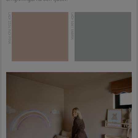
LADY 2224 INDI PINK
LADY 5081 FABRIK
.
.