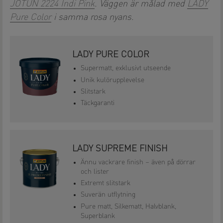
JOTUN 2224 Indi Pink
. Väggen är målad med
LADY
Pure Color
i samma rosa nyans.
LADY PURE COLOR
Supermatt, exklusivt utseende
Unik kulörupplevelse
Slitstark
Täckgaranti
LADY SUPREME FINISH
Ännu vackrare finish – även på dörrar
och lister
Extremt slitstark
Suverän utflytning
Pure matt, Silkematt, Halvblank,
Superblank