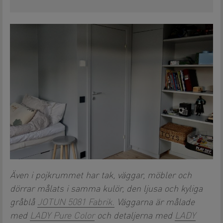
Även i pojkrummet har tak, väggar, möbler och
dörrar målats i samma kulör, den ljusa och kyliga
gråblå
JOTUN 5081 Fabrik.
Väggarna är målade
med
LADY Pure Color
och detaljerna med
LADY