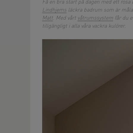
Få en bra start på dagen med ett rosa
Lindhjems
läckra badrum som är måla
Matt
. Med vårt
våtrumssystem
får du e
tillgängligt i alla våra vackra kulörer.