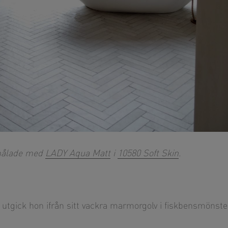
 målade med
LADY Aqua Matt
i
10580 Soft Skin
.
 utgick hon ifrån sitt vackra marmorgolv i fiskbensmönste