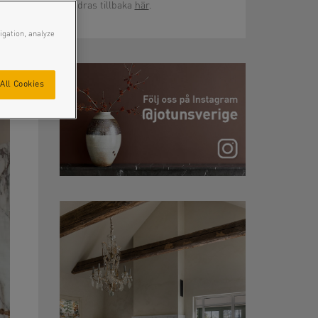
dras tillbaka
här
.
igation, analyze
All Cookies