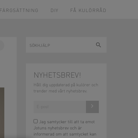
FÄRGSÄTTNING
DIY
FÅ KULÖRRÅD
Sökhjälp
sök
Pin
on
ok
Pinterest
NYHETSBREV!
Håll dig uppdaterad på kulörer och
trender med vårt nyhetsbrev.
Anmäl dig
här!
Jag samtycker till att ta emot
Jotuns nyhetsbrev och är
informerad om att samtycket kan