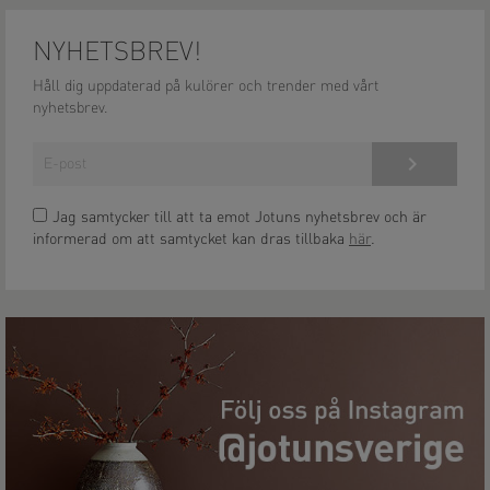
NYHETSBREV!
Håll dig uppdaterad på kulörer och trender med vårt
nyhetsbrev.
Anmäl dig här!
Jag samtycker till att ta emot Jotuns nyhetsbrev och är
informerad om att samtycket kan dras tillbaka
här
.