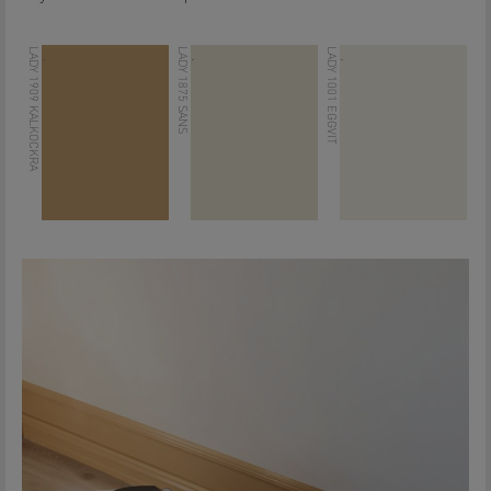
LADY 1909 KALKOCKRA
LADY 1875 SANS
LADY 1001 EGGVIT
.
.
.