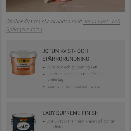
Obehandlat trä ska grundas med
Jotun Kvist- och
Spärrgrundning
.
JOTUN KVIST- OCH
SPÄRRGRUNDNING
Kvistlack och grundning i ett
Isolerar kvistar och missfärgat
underlag
Spärrar nikotin, sot och kvistar
LADY SUPREME FINISH
Ännu vackrare finish – även på dörrar
och lister