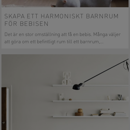
SKAPA ETT HARMONISKT BARNRUM
FÖR BEBISEN
Det är en stor omställning att få en bebis. Många väljer
att göra om ett befintligt rum till ett barnrum,…