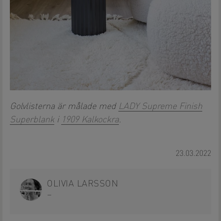
Golvlisterna är målade med
LADY Supreme Finish
Superblank
i
1909 Kalkockra
.
23.03.2022
OLIVIA LARSSON
–