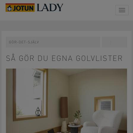
Togg
navig
GÖR-DET-SJÄLV
Share
Pin
on
on
Facebook
Pinterest
SÅ GÖR DU EGNA GOLVLISTER