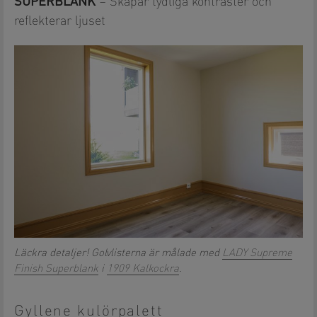
SUPERBLANK
– Skapar tydliga kontraster och
reflekterar ljuset
Läckra detaljer! Golvlisterna är målade med
LADY Supreme
Finish Superblank
i
1909 Kalkockra
.
Gyllene kulörpalett