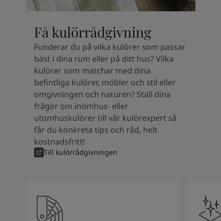
South Africa
-
English
Sri Lanka
-
English
Få kulörrådgivning
Sudan
-
Arabic
Syria
-
Arabic
Funderar du på vilka kulörer som passar
Tanzania
-
English
bäst i dina rum eller på ditt hus? Vilka
Tunisia
-
English
kulörer som matchar med dina
Zambia
-
English
befintliga kulörer, möbler och stil eller
Zimbabwe
-
English
omgivningen och naturen? Ställ dina
UAE
-
Arabic
frågor om inomhus- eller
UAE
-
English
utomhuskulörer till vår kulörexpert så
får du konkreta tips och råd, helt
kostnadsfritt!
Till kulörrådgivningen