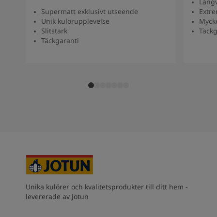
Långv
Supermatt exklusivt utseende
Extre
Unik kulörupplevelse
Myck
Slitstark
Täckg
Täckgaranti
Unika kulörer och kvalitetsprodukter till ditt hem -
levererade av Jotun