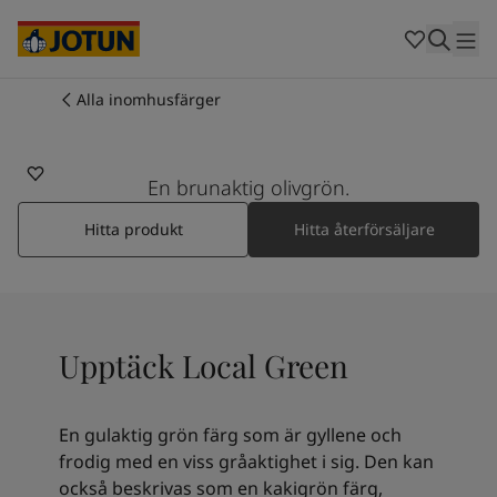
Cambodia
-
Khmer
Cambodia
-
English
China
-
Chinese
Indonesia
-
Indonesian
Alla inomhusfärger
8546
Indonesia
-
English
Färger
LOCAL GREEN
Malaysia
-
English
Myanmar
-
Burmese
En brunaktig olivgrön.
Produkter
Myanmar
-
English
Singapore
-
English
Hitta produkt
Hitta återförsäljare
Thailand
-
Thai
Inspiration
Thailand
-
English
Vietnam
-
Vietnamese
Vietnam
-
English
Guider
Upptäck Local Green
Philippines
-
English
Denmark
-
Danish
Våra tjänster
Norway
-
Norwegian
En gulaktig grön färg som är gyllene och
Spain
-
Spanish
frodig med en viss gråaktighet i sig. Den kan
Sweden
-
Swedish
också beskrivas som en kakigrön färg,
Türkiye
-
Turkish