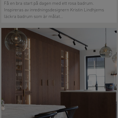
Få en bra start på dagen med ett rosa badrum.
Inspireras av inredningsdesignern Kristin Lindhjems
läckra badrum som är målat…