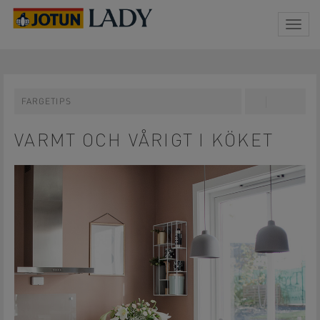
Togg
navig
FARGETIPS
Share
Pin
on
on
Facebook
Pinterest
VARMT OCH VÅRIGT I KÖKET