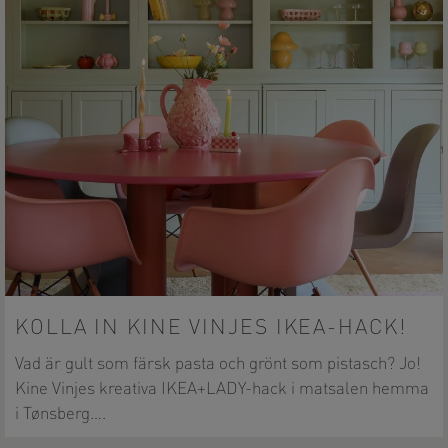
KOLLA IN KINE VINJES IKEA-HACK!
Vad är gult som färsk pasta och grönt som pistasch? Jo!
Kine Vinjes kreativa IKEA+LADY-hack i matsalen hemma
i Tønsberg….