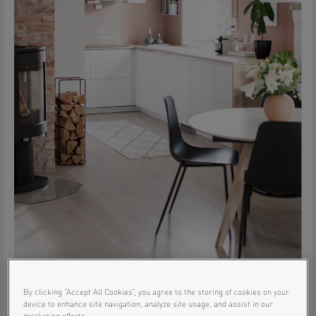
By clicking “Accept All Cookies”, you agree to the storing of cookies on your
Jag älskar hur mycket man kan förändra
device to enhance site navigation, analyze site usage, and assist in our