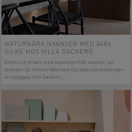
NATURNÄRA NYANSER MED 0486
SILKE HOS VILLA DACKERÖ
Enkelt och smart, med inspiration från naturen, var
ledorden för Helena Wallmarö Dackebo vid inredningen
av nybyggda Villa Dackerö i…