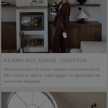
HEMMA HOS SANNE JOSEFSON
Välkommen hem till Sanne Josefson och hennes familj.
Här möts vi av vackra, matta väggar i en genomgående
harmonisk färgskala…