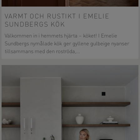
VARMT OCH RUSTIKT I EMELIE
SUNDBERGS KÖK
Välkommen in i hemmets hjärta – köket! I Emelie
Sundbergs nymålade kök ger gyllene gulbeige nyanser
tillsammans med den roströda,…