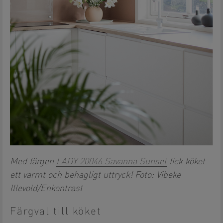
Med färgen
LADY 20046 Savanna Sunset
fick köket
ett varmt och behagligt uttryck! Foto: Vibeke
Illevold/Enkontrast
Färgval till köket