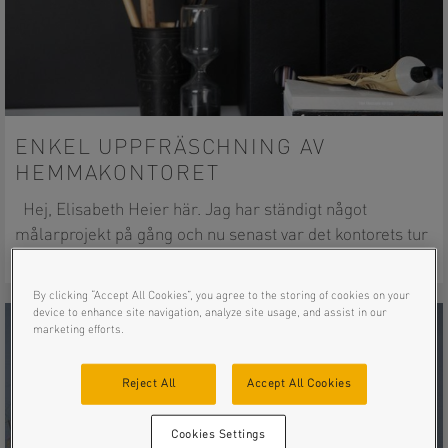
ENKEL UPPFRÄSCHNING AV
HEMMAKONTORET
Hej, Elisabeth Heier här. Jag har ständigt något
målarprojekt på gång och nu senast var det kontorets tur
att få en…
By clicking “Accept All Cookies”, you agree to the storing of cookies on your
device to enhance site navigation, analyze site usage, and assist in our
marketing efforts.
Reject All
Accept All Cookies
Cookies Settings