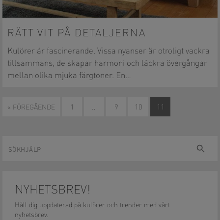
RÄTT VIT PÅ DETALJERNA
Kulörer är fascinerande. Vissa nyanser är otroligt vackra
tillsammans, de skapar harmoni och läckra övergångar
mellan olika mjuka färgtoner. En…
« FÖREGÅENDE
1
…
9
10
11
Sökhjälp
sök
NYHETSBREV!
Håll dig uppdaterad på kulörer och trender med vårt
nyhetsbrev.