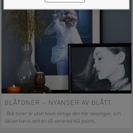
BLÅTONER – NYANSER AV BLÅTT
Blå toner är utan tvivel viktiga den här säsongen, och
sällan har vi sett en så varierad blå palett…