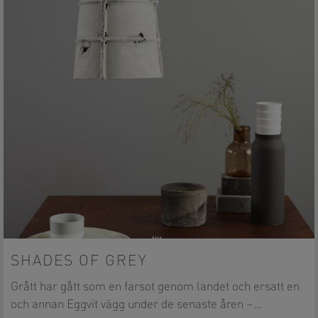
SHADES OF GREY
Grått har gått som en farsot genom landet och ersatt en
och annan Eggvit vägg under de senaste åren –…