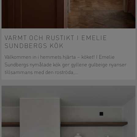
VARMT OCH RUSTIKT I EMELIE
SUNDBERGS KÖK
Välkommen in i hemmets hjärta – köket! I Emelie
Sundbergs nymålade kök ger gyllene gulbeige nyanser
tillsammans med den roströda,…