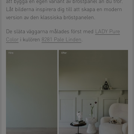
att bygga en egen variant av bröstpanel än du tror.
Låt bilderna inspirera dig till att skapa en modern
version av den klassiska bröstpanelen.
De släta väggarna målades först med
LADY Pure
Color
i kulören
8281 Pale Linden
.