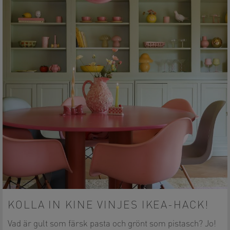
KOLLA IN KINE VINJES IKEA-HACK!
Vad är gult som färsk pasta och grönt som pistasch? Jo!