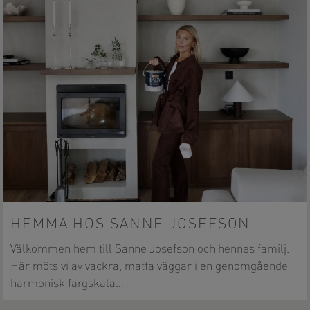
HEMMA HOS SANNE JOSEFSON
Välkommen hem till Sanne Josefson och hennes familj.
Här möts vi av vackra, matta väggar i en genomgående
harmonisk färgskala…