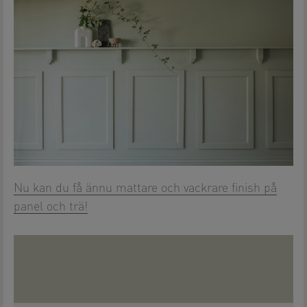
Nu kan du få ännu mattare och vackrare finish på
panel och trä!