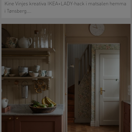
Kine Vinjes kreativa IKEA+LADY-hack i matsalen hemma
i Tønsberg….