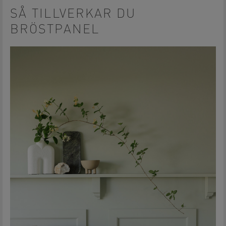
on
on
Facebook
Pinterest
SÅ TILLVERKAR DU
BRÖSTPANEL