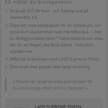
Så målar du bröstpanelen
Stryk på JOTUN Kvist- och Spärrgrund på
obehandlat trä.
Slipa lätt med sandpapper för en slätare yta, och
torka bort slipdammet med mikrofiberduk. – Har
du färdiggrundade lister? Tvätta listerna och slipa
lätt för att färgen ska fästa bättre. Torka bort
slipdammet.
Måla två strykningar med LADY Supreme Finish​
Efterstryk med pensel efter varje strykning. ​
Genom att använda olika glansgrader får
du extra snygg effekt och fint färgspel!
LADY SUPREME FINISH