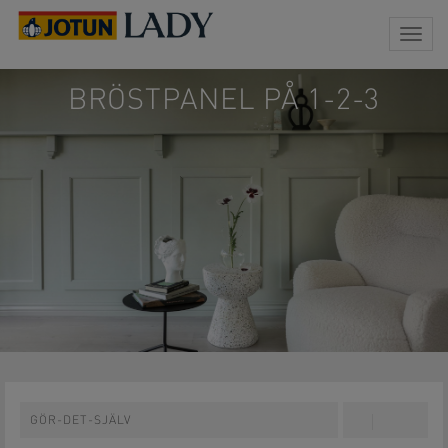
Togg
navig
BRÖSTPANEL PÅ 1-2-3
GÖR-DET-SJÄLV
Share
Pin