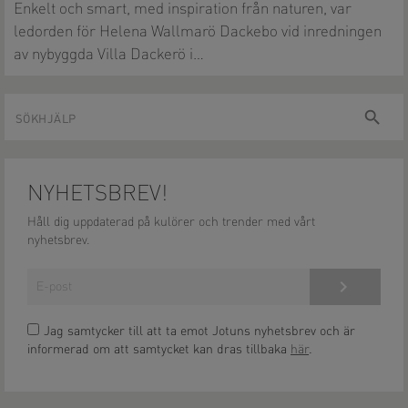
Enkelt och smart, med inspiration från naturen, var
ledorden för Helena Wallmarö Dackebo vid inredningen
av nybyggda Villa Dackerö i…
Sökhjälp
sök
NYHETSBREV!
Håll dig uppdaterad på kulörer och trender med vårt
nyhetsbrev.
Anmäl dig här!
Jag samtycker till att ta emot Jotuns nyhetsbrev och är
informerad om att samtycket kan dras tillbaka
här
.