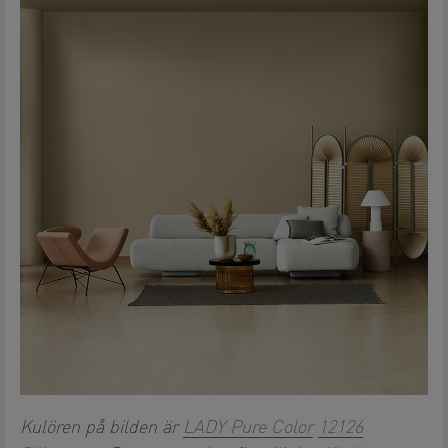
Kulören på bilden är
LADY Pure Color
12126