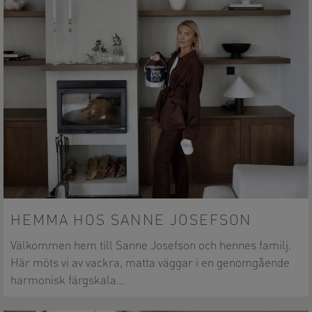
HEMMA HOS SANNE JOSEFSON
Välkommen hem till Sanne Josefson och hennes familj.
Här möts vi av vackra, matta väggar i en genomgående
harmonisk färgskala…