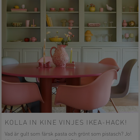
KOLLA IN KINE VINJES IKEA-HACK!
Vad är gult som färsk pasta och grönt som pistasch? Jo!