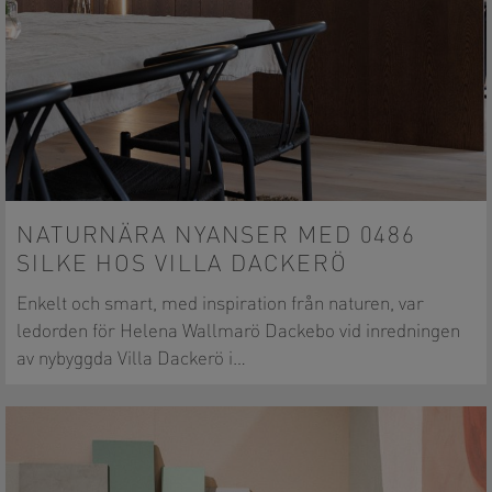
NATURNÄRA NYANSER MED 0486
SILKE HOS VILLA DACKERÖ
Enkelt och smart, med inspiration från naturen, var
ledorden för Helena Wallmarö Dackebo vid inredningen
av nybyggda Villa Dackerö i…