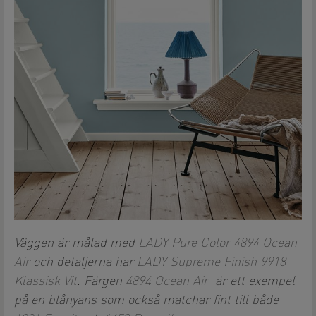
Väggen är målad med
LADY Pure Color
4894 Ocean
Air
och detaljerna har
LADY Supreme Finish
9918
Klassisk Vit
. Färgen
4894 Ocean Air
är ett exempel
på en blånyans som också matchar fint till både