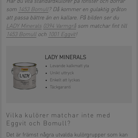
Har du vita standardkulörer på fönster och dörrar
som
1453 Bomull
? Då kommer en gulaktig gråton
att passa bättre än en kallare. På bilden ser du
LADY Minerals
0394 Varmgrå
som matchar fint till
1453 Bomull
och
1001 Eggvit
!
LADY MINERALS
Levande kalkmatt yta
Unikt uttryck
Enkelt att lyckas
Täckgaranti
Vilka kulörer matchar inte med
Eggvit och Bomull?
Det är främst några utvalda kulörgrupper som kan