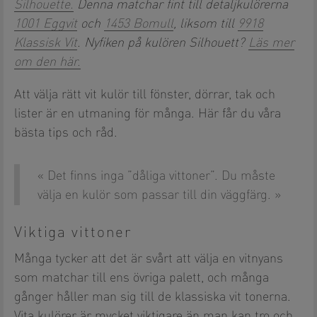
Silhouette.
Denna matchar fint till detaljkulörerna
1001 Eggvit
och
1453 Bomull
, liksom till
9918
Klassisk Vit
. Nyfiken på kulören Silhouett?
Läs mer
om den här.
Att välja rätt vit kulör till fönster, dörrar, tak och
lister är en utmaning för många. Här får du våra
bästa tips och råd.
Det finns inga ”dåliga vittoner”. Du måste
välja en kulör som passar till din väggfärg.
Viktiga vittoner
Många tycker att det är svårt att välja en vitnyans
som matchar till ens övriga palett, och många
gånger håller man sig till de klassiska vit tonerna.
Vita kulörer är mycket viktigare än man kan tro och