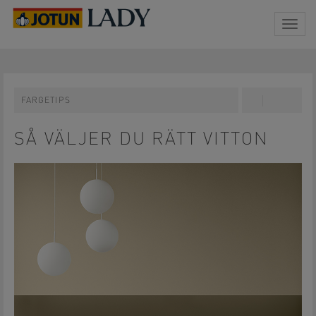
Togg
navig
FARGETIPS
Share
Pin
on
on
Facebook
Pinterest
SÅ VÄLJER DU RÄTT VITTON