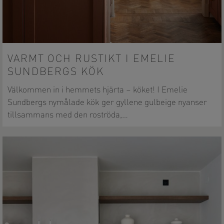
VARMT OCH RUSTIKT I EMELIE
SUNDBERGS KÖK
Välkommen in i hemmets hjärta – köket! I Emelie
Sundbergs nymålade kök ger gyllene gulbeige nyanser
tillsammans med den roströda,…