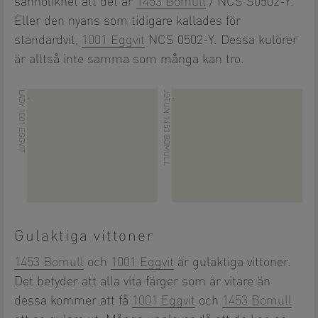
sannolikhet att det är
1453 Bomull
/ NCS S0502-Y.
Eller den nyans som tidigare kallades för
standardvit,
1001 Eggvit
NCS 0502-Y. Dessa kulörer
är alltså inte samma som många kan tro.
LADY 1001 EGGVIT
JOTUN 1453 BOMULL
.
.
Gulaktiga vittoner
1453 Bomull
och
1001 Eggvit
är gulaktiga vittoner.
Det betyder att alla vita färger som är vitare än
dessa kommer att få
1001 Eggvit
och
1453 Bomull