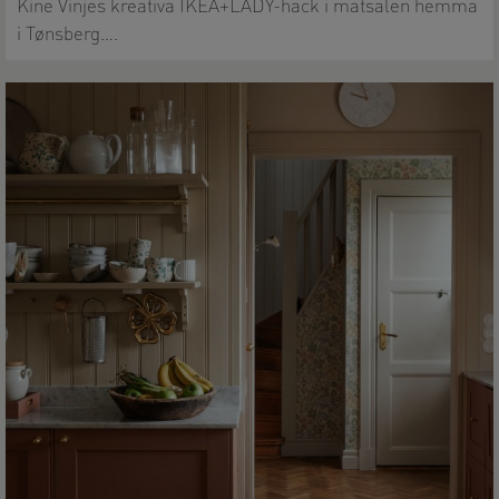
Kine Vinjes kreativa IKEA+LADY-hack i matsalen hemma
i Tønsberg….