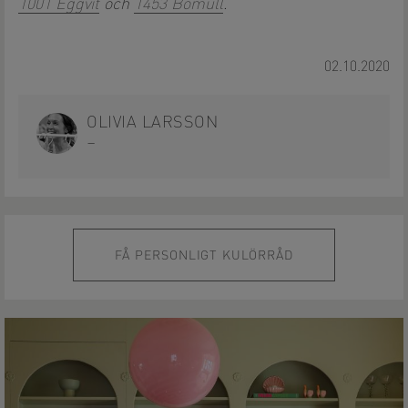
1001 Eggvit
och
1453 Bomull
.
02.10.2020
OLIVIA LARSSON
–
FÅ PERSONLIGT KULÖRRÅD