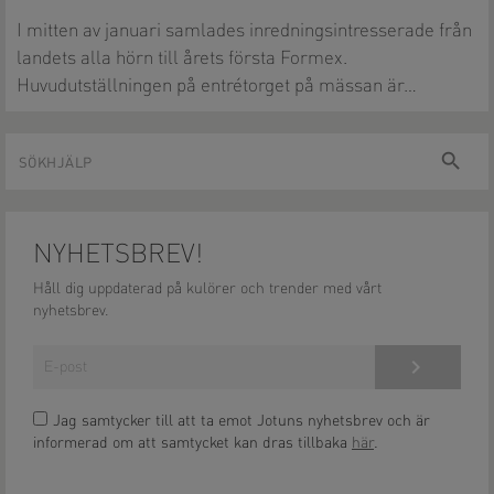
I mitten av januari samlades inredningsintresserade från
landets alla hörn till årets första Formex.
Huvudutställningen på entrétorget på mässan är…
Sökhjälp
sök
NYHETSBREV!
Håll dig uppdaterad på kulörer och trender med vårt
nyhetsbrev.
Anmäl dig här!
Jag samtycker till att ta emot Jotuns nyhetsbrev och är
informerad om att samtycket kan dras tillbaka
här
.