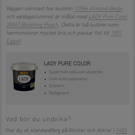
Väggen närmast har kulören
10966 Almond Beige
och vardagsrummet är målat med
LADY Pure Color
20047 Blushing Peach
. Detta är två kulörer som
harmoniserar mycket bra och passar fint till
1001
Eggvit
.
LADY PURE COLOR
Supermatt exklusivt utseende
Unik kulörupplevelse
Slitstark
Täckgaranti
Vad bör du undvika?
Har du vit standardfärg på fönster och dörrar i
1453