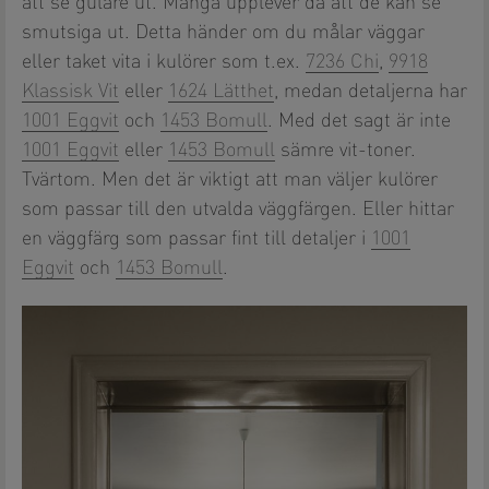
att se gulare ut. Många upplever då att de kan se
smutsiga ut. Detta händer om du målar väggar
eller taket vita i kulörer som t.ex.
7236 Chi
,
9918
Klassisk Vit
eller
1624 Lätthet
, medan detaljerna har
1001 Eggvit
och
1453 Bomull
. Med det sagt är inte
1001 Eggvit
eller
1453 Bomull
sämre vit-toner.
Tvärtom. Men det är viktigt att man väljer kulörer
som passar till den utvalda väggfärgen. Eller hittar
en väggfärg som passar fint till detaljer i
1001
Eggvit
och
1453 Bomull
.