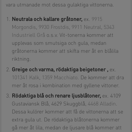
vara utmanade mot dessa gulaktiga vittonerna.
Neutrala och kallare gråtoner,
ex.
9915
Morgondis
,
9930 Frostdis
,
9911 Neutral
,
5343
Industriell Grå
o.s.v. Vit-tonerna kommer att
upplevas som smutsiga och gula, medan
gråtonerna kommer att skifta mer åt en blålila
riktning.
Greige och varma, rödaktiga beigetoner ,
ex.
101341 Kalk
,
1359 Macchiato
. De kommer att dra
mer åt rosa i kombination med gyllene vittoner.
Rödaktiga blå och renare ljusblåtoner,
ex. 4109
Gustaviansk Blå, 4629 Skuggblå,
4468 Alladin
.
Dessa kulörer kommer att få de vittonerna att se
extra gula ut. De rödaktiga blåtonerna kommer
gå mer åt lila, medan de ljusare blå kommer att