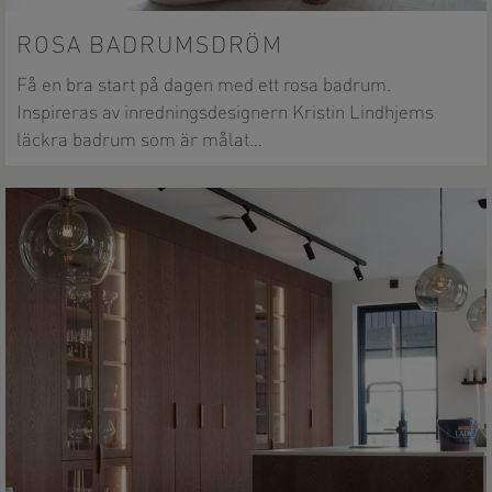
ROSA BADRUMSDRÖM
Få en bra start på dagen med ett rosa badrum.
Inspireras av inredningsdesignern Kristin Lindhjems
läckra badrum som är målat…